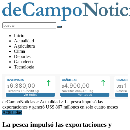
deCampoNoticias
Actualidad
Inicio
Agropecuaria
Actualidad
Agricultura
Clima
Deportes
Ganadería
Tecnología
INVERNADA
CAÑUELAS
GRANOS
6.380,00
4.900,00
1
$
$
US$
Terneros 180/200 Kg
Novillitos 390/430 Kg
Rosario M
Ver todos
Ver todos
deCampoNoticias
>
Actualidad
>
La pesca impulsó las
exportaciones y generó US$ 867 millones en solo cuatro meses
Actualidad
La pesca impulsó las exportaciones y