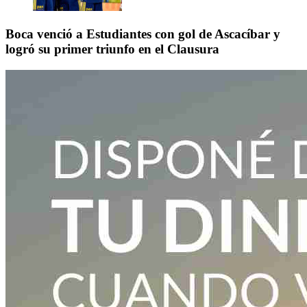
Boca venció a Estudiantes con gol de Ascacíbar y
logró su primer triunfo en el Clausura