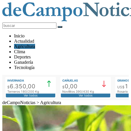
deCampoNoticias
Actualidad
Inicio
Agropecuaria
Actualidad
Agricultura
Clima
Deportes
Ganadería
Tecnología
INVERNADA
CAÑUELAS
GRANOS
6.350,00
0,00
1
$
$
US$
Terneros 180/200 Kg
Novillitos 390/430 Kg
Rosario M
Ver todos
Ver todos
deCampoNoticias
>
Agricultura