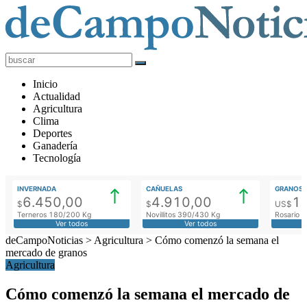
deCampoNoticias
Actualidad
Inicio
Agropecuaria
Actualidad
Agricultura
Clima
Deportes
Ganadería
Tecnología
INVERNADA
CAÑUELAS
GRANOS
6.450,00
4.910,00
1
$
$
US$
Terneros 180/200 Kg
Novillitos 390/430 Kg
Rosario M
Ver todos
Ver todos
deCampoNoticias
>
Agricultura
>
Cómo comenzó la semana el
mercado de granos
Agricultura
Cómo comenzó la semana el mercado de