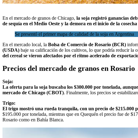
En el mercado de granos de Chicago,
la soja registró ganancias de
de sequía en el Medio Oeste y la demora en el inicio de la cosecha
Se presentó el primer mapa de calidad de la soja en Argentina
En el mercado local, la
Bolsa de Comercio de Rosario (BCR
)
infor
(USDA)
baje su calificación de los cultivos, lo que podría reducir la 
del cereal se vieron afectados por el ritmo acelerado de exportac
Precios del mercado de granos en Rosario
Soja:
La oferta para la soja buscaba los $300.000 por tonelada, aunqu
mercado de Chicago (CBOT)
. Finalmente, los precios se estabiliz
Trigo:
El trigo mostró una rueda tranquila, con un precio de $215.000 
$195.000 por tonelada, mientras que en Quequén el precio fue de $178
Rosario como en Bahía Blanca.