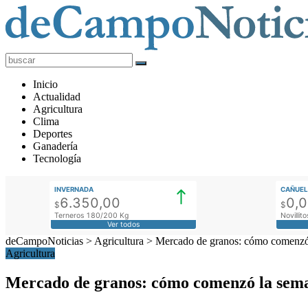
deCampoNoticias
Actualidad
Inicio
Agropecuaria
Actualidad
Agricultura
Clima
Deportes
Ganadería
Tecnología
INVERNADA
CAÑUEL
6.350,00
0,
$
$
Terneros 180/200 Kg
Novilli
Ver todos
deCampoNoticias
>
Agricultura
>
Mercado de granos: cómo comenzó
Agricultura
Mercado de granos: cómo comenzó la sema