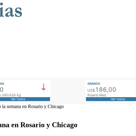
AS
GRANOS
00
186,00
US$
tos 390/430 Kg
Rosario Maíz
Ver todos
Ver todos
 la semana en Rosario y Chicago
na en Rosario y Chicago