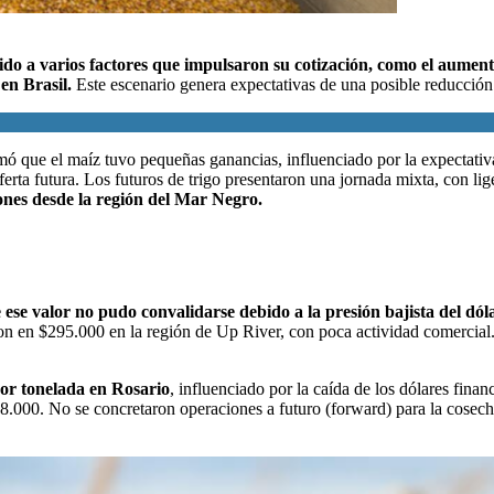
bido a varios factores que impulsaron su cotización
, como el aument
 en Brasil.
Este escenario genera expectativas de una posible reducción 
mó que el maíz tuvo pequeñas ganancias, influenciado por la expectativ
oferta futura. Los futuros de trigo presentaron una jornada mixta, con lig
iones desde la región del Mar Negro.
e ese valor no pudo convalidarse debido a la presión bajista del d
aron en $295.000 en la región de Up River, con poca actividad comercia
por tonelada en Rosario
, influenciado por la caída de los dólares fina
.000. No se concretaron operaciones a futuro (forward) para la cosecha