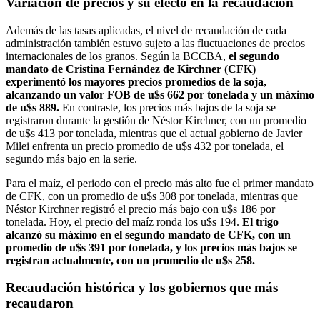
Variación de precios y su efecto en la recaudación
Además de las tasas aplicadas, el nivel de recaudación de cada
administración también estuvo sujeto a las fluctuaciones de precios
internacionales de los granos. Según la BCCBA,
el segundo
mandato de Cristina Fernández de Kirchner (CFK)
experimentó los mayores precios promedios de la soja,
alcanzando un valor FOB de u$s 662 por tonelada y un máximo
de u$s 889.
En contraste, los precios más bajos de la soja se
registraron durante la gestión de Néstor Kirchner, con un promedio
de u$s 413 por tonelada, mientras que el actual gobierno de Javier
Milei enfrenta un precio promedio de u$s 432 por tonelada, el
segundo más bajo en la serie.
Para el maíz, el periodo con el precio más alto fue el primer mandato
de CFK, con un promedio de u$s 308 por tonelada, mientras que
Néstor Kirchner registró el precio más bajo con u$s 186 por
tonelada. Hoy, el precio del maíz ronda los u$s 194.
El trigo
alcanzó su máximo en el segundo mandato de CFK, con un
promedio de u$s 391 por tonelada, y los precios más bajos se
registran actualmente, con un promedio de u$s 258.
Recaudación histórica y los gobiernos que más
recaudaron