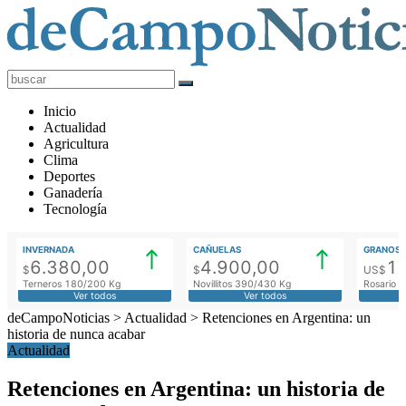
deCampoNoticias
Actualidad
Inicio
Agropecuaria
Actualidad
Agricultura
Clima
Deportes
Ganadería
Tecnología
INVERNADA
CAÑUELAS
GRANOS
6.380,00
4.900,00
1
$
$
US$
Terneros 180/200 Kg
Novillitos 390/430 Kg
Rosario M
Ver todos
Ver todos
deCampoNoticias
>
Actualidad
>
Retenciones en Argentina: un
historia de nunca acabar
Actualidad
Retenciones en Argentina: un historia de