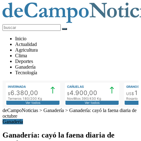
deCampoNoticias
Actualidad
Inicio
Agropecuaria
Actualidad
Agricultura
Clima
Deportes
Ganadería
Tecnología
INVERNADA
CAÑUELAS
GRANOS
6.380,00
4.900,00
1
$
$
US$
Terneros 180/200 Kg
Novillitos 390/430 Kg
Rosario M
Ver todos
Ver todos
deCampoNoticias
>
Ganadería
>
Ganadería: cayó la faena diaria de
octubre
Ganadería
Ganadería: cayó la faena diaria de