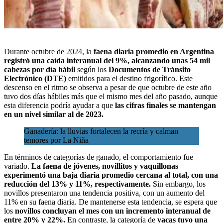
Durante octubre de 2024, la
faena diaria promedio en Argentina
registró una caída interanual del 9%, alcanzando unas 54 mil
cabezas por día hábil
según los
Documentos de Tránsito
Electrónico (DTE)
emitidos para el destino frigorífico. Este
descenso en el ritmo se observa a pesar de que octubre de este año
tuvo dos días
hábiles más que el mismo mes del año pasado,
aunque
esta diferencia podría ayudar a que
las cifras finales se mantengan
en un nivel similar al de 2023.
Ganadería: la lluvias fortalecen la recría y calman
temores por La Niña
En términos de categorías de ganado, el comportamiento fue
variado.
La faena de jóvenes, novillitos y vaquillonas
experimentó una baja diaria promedio cercana al total, con una
reducción del 13% y 11%, respectivamente.
Sin embargo, los
novillos presentaron una tendencia positiva, con un aumento del
11% en su faena diaria. De mantenerse esta tendencia, se espera que
los
novillos concluyan el mes con un incremento interanual de
entre 20% y 22%.
En contraste, la categoría de
vacas tuvo una