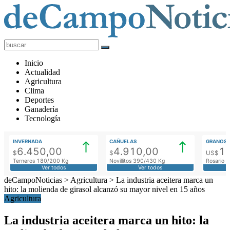
deCampoNoticias
Actualidad
Inicio
Agropecuaria
Actualidad
Agricultura
Clima
Deportes
Ganadería
Tecnología
INVERNADA
CAÑUELAS
GRANOS
6.450,00
4.910,00
1
$
$
US$
Terneros 180/200 Kg
Novillitos 390/430 Kg
Rosario M
Ver todos
Ver todos
deCampoNoticias
>
Agricultura
>
La industria aceitera marca un
hito: la molienda de girasol alcanzó su mayor nivel en 15 años
Agricultura
La industria aceitera marca un hito: la