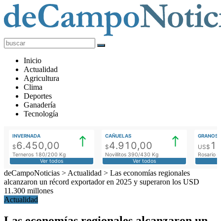
deCampoNoticias
Actualidad
Inicio
Agropecuaria
Actualidad
Agricultura
Clima
Deportes
Ganadería
Tecnología
INVERNADA
CAÑUELAS
GRANOS
6.450,00
4.910,00
1
$
$
US$
Terneros 180/200 Kg
Novillitos 390/430 Kg
Rosario M
Ver todos
Ver todos
deCampoNoticias
>
Actualidad
>
Las economías regionales
alcanzaron un récord exportador en 2025 y superaron los USD
11.300 millones
Actualidad
Las economías regionales alcanzaron un