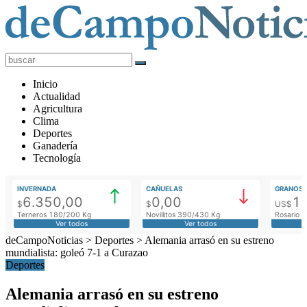
deCampoNoticias
Actualidad
Inicio
Agropecuaria
Actualidad
Agricultura
Clima
Deportes
Ganadería
Tecnología
INVERNADA
CAÑUELAS
GRANOS
6.350,00
0,00
1
$
$
US$
Terneros 180/200 Kg
Novillitos 390/430 Kg
Rosario M
Ver todos
Ver todos
deCampoNoticias
>
Deportes
>
Alemania arrasó en su estreno
mundialista: goleó 7-1 a Curazao
Deportes
Alemania arrasó en su estreno