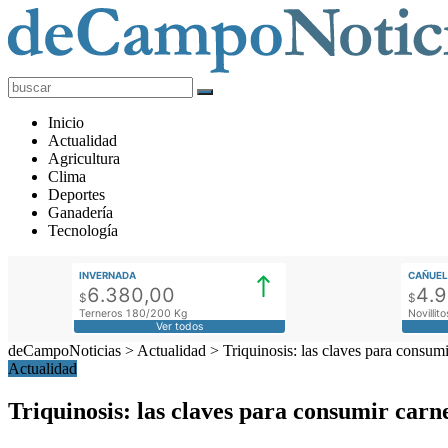
deCampoNoticias
Actualidad
Inicio
Agropecuaria
Actualidad
Agricultura
Clima
Deportes
Ganadería
Tecnología
INVERNADA
CAÑUEL
6.380,00
4.
$
$
Terneros 180/200 Kg
Novilli
Ver todos
deCampoNoticias
>
Actualidad
>
Triquinosis: las claves para consum
Actualidad
Triquinosis: las claves para consumir car