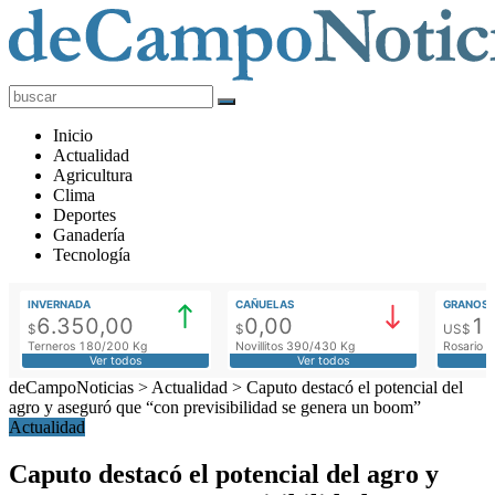
deCampoNoticias
Actualidad
Inicio
Agropecuaria
Actualidad
Agricultura
Clima
Deportes
Ganadería
Tecnología
INVERNADA
CAÑUELAS
GRANOS
6.350,00
0,00
1
$
$
US$
Terneros 180/200 Kg
Novillitos 390/430 Kg
Rosario M
Ver todos
Ver todos
deCampoNoticias
>
Actualidad
>
Caputo destacó el potencial del
agro y aseguró que “con previsibilidad se genera un boom”
Actualidad
Caputo destacó el potencial del agro y