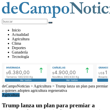
deCampoNoticias
Actualidad
Inicio
Agropecuaria
Actualidad
Agricultura
Clima
Deportes
Ganadería
Tecnología
INVERNADA
CAÑUELAS
GRANOS
6.380,00
4.900,00
1
$
$
US$
Terneros 180/200 Kg
Novillitos 390/430 Kg
Rosario M
Ver todos
Ver todos
deCampoNoticias
>
Agricultura
>
Trump lanza un plan para premiar
a quienes adopten agricultura regenerativa
Agricultura
Trump lanza un plan para premiar a