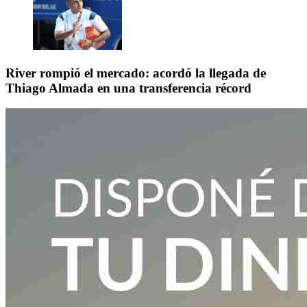
River rompió el mercado: acordó la llegada de
Thiago Almada en una transferencia récord