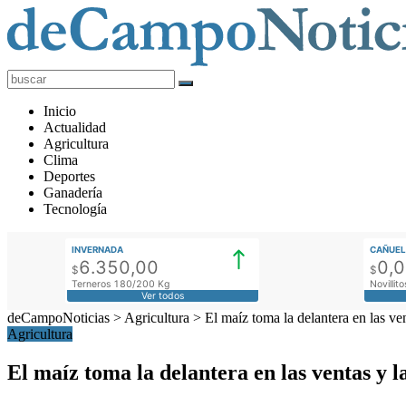
deCampoNoticias
Actualidad
Inicio
Agropecuaria
Actualidad
Agricultura
Clima
Deportes
Ganadería
Tecnología
INVERNADA
CAÑUEL
6.350,00
0,
$
$
Terneros 180/200 Kg
Novilli
Ver todos
deCampoNoticias
>
Agricultura
>
El maíz toma la delantera en las ve
Agricultura
El maíz toma la delantera en las ventas y 