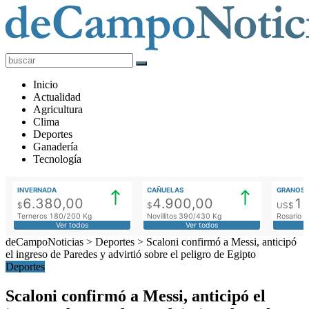
deCampoNoticias
Actualidad
Inicio
Agropecuaria
Actualidad
Agricultura
Clima
Deportes
Ganadería
Tecnología
INVERNADA
CAÑUELAS
GRANOS
6.380,00
4.900,00
1
$
$
US$
Terneros 180/200 Kg
Novillitos 390/430 Kg
Rosario M
Ver todos
Ver todos
deCampoNoticias
>
Deportes
>
Scaloni confirmó a Messi, anticipó
el ingreso de Paredes y advirtió sobre el peligro de Egipto
Deportes
Scaloni confirmó a Messi, anticipó el