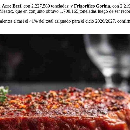
;
Arre Beef
, con 2.227,589 toneladas; y
Frigorífico Gorina
, con 2.21
 Meatex, que en conjunto obtuvo 1.708,165 toneladas luego de ser re
valentes a casi el 41% del total asignado para el ciclo 2026/2027, confi