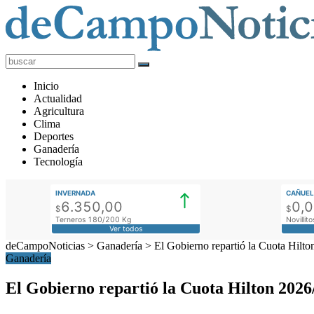
deCampoNoticias
Actualidad
Inicio
Agropecuaria
Actualidad
Agricultura
Clima
Deportes
Ganadería
Tecnología
INVERNADA
CAÑUEL
6.350,00
0,
$
$
Terneros 180/200 Kg
Novilli
Ver todos
deCampoNoticias
>
Ganadería
>
El Gobierno repartió la Cuota Hilto
Ganadería
El Gobierno repartió la Cuota Hilton 2026/