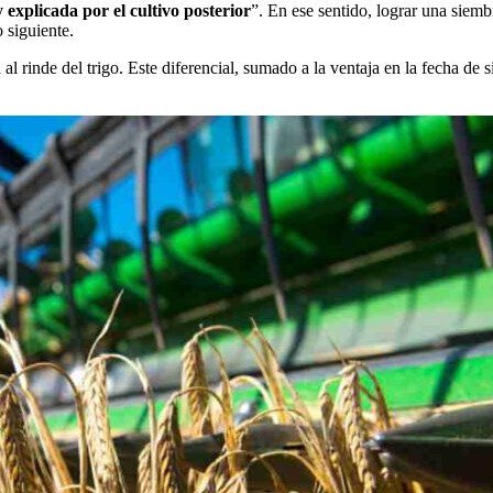
 explicada por el cultivo posterior
”. En ese sentido, lograr una siemb
 siguiente.
l rinde del trigo. Este diferencial, sumado a la ventaja en la fecha de 