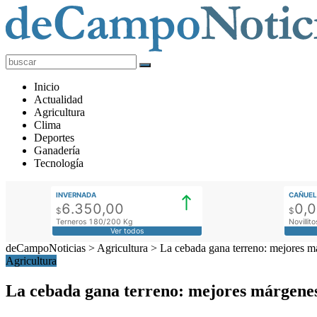
deCampoNoticias
Actualidad
Inicio
Agropecuaria
Actualidad
Agricultura
Clima
Deportes
Ganadería
Tecnología
INVERNADA
CAÑUEL
6.350,00
0,
$
$
Terneros 180/200 Kg
Novilli
Ver todos
deCampoNoticias
>
Agricultura
>
La cebada gana terreno: mejores m
Agricultura
La cebada gana terreno: mejores márgenes