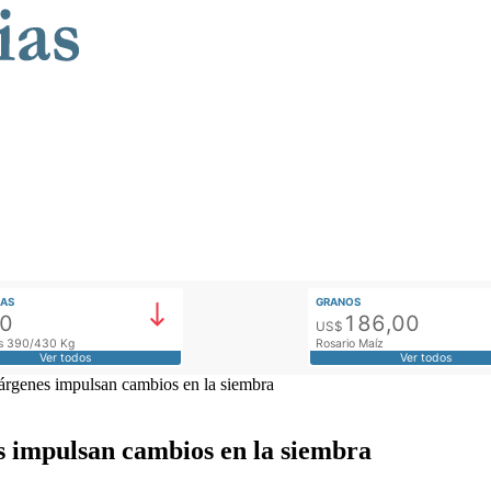
AS
GRANOS
00
186,00
US$
tos 390/430 Kg
Rosario Maíz
Ver todos
Ver todos
árgenes impulsan cambios en la siembra
 impulsan cambios en la siembra