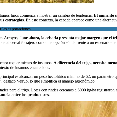
 granos finos comienza a mostrar un cambio de tendencia.
El aumento so
sus estrategias
. En este contexto, la cebada aparece como una alternati
ar las exportaciones
es Arroyos
, “
por ahora, la cebada presenta mejor margen que el tr
ona al cereal forrajero como una opción sólida frente a un escenario de
u menor requerimiento de insumos.
A diferencia del trigo, necesita meno
ontexto de insumos encarecidos.
 principal es alcanzar un peso hectolítrico mínimo de 62, un parámetro 
”, destacó Vejrup, lo que simplifica el manejo agronómico.
tades para el trigo. Lotes con rindes cercanos a 6000 kg/ha registraron
autela entre los productores
.