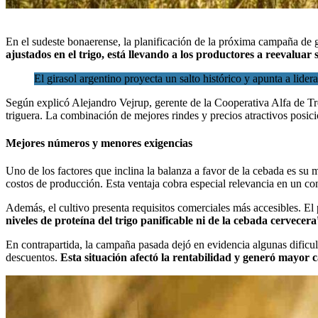
En el sudeste bonaerense, la planificación de la próxima campaña de
ajustados en el trigo
, está llevando a los productores a reevaluar 
El girasol argentino proyecta un salto histórico y apunta a lider
Según explicó Alejandro Vejrup, gerente de la Cooperativa Alfa de
Tr
triguera. La combinación de mejores rindes y precios atractivos posici
Mejores números y menores exigencias
Uno de los factores que inclina la balanza a favor de la cebada es s
costos de producción. Esta ventaja cobra especial relevancia en un c
Además, el cultivo presenta requisitos comerciales más accesibles. El
niveles de proteína del trigo panificable ni de la cebada cervecera
En contrapartida, la campaña pasada dejó en evidencia algunas dificul
descuentos.
Esta situación afectó la rentabilidad y generó mayor c