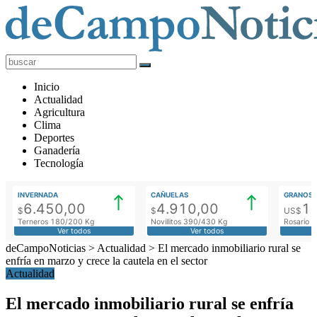
deCampoNoticias
Actualidad
Inicio
Agropecuaria
Actualidad
Agricultura
Clima
Deportes
Ganadería
Tecnología
INVERNADA
CAÑUELAS
GRANOS
6.450,00
4.910,00
1
$
$
US$
Terneros 180/200 Kg
Novillitos 390/430 Kg
Rosario M
Ver todos
Ver todos
deCampoNoticias
>
Actualidad
>
El mercado inmobiliario rural se
enfría en marzo y crece la cautela en el sector
Actualidad
El mercado inmobiliario rural se enfría