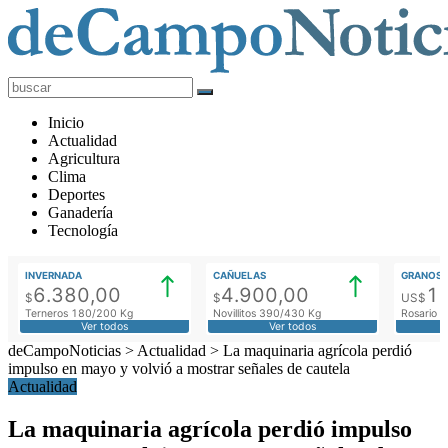
deCampoNoticias
Actualidad
Inicio
Agropecuaria
Actualidad
Agricultura
Clima
Deportes
Ganadería
Tecnología
INVERNADA
CAÑUELAS
GRANOS
6.380,00
4.900,00
1
$
$
US$
Terneros 180/200 Kg
Novillitos 390/430 Kg
Rosario M
Ver todos
Ver todos
deCampoNoticias
>
Actualidad
>
La maquinaria agrícola perdió
impulso en mayo y volvió a mostrar señales de cautela
Actualidad
La maquinaria agrícola perdió impulso