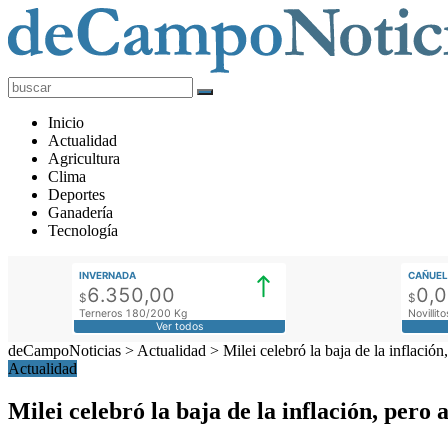
deCampoNoticias
Actualidad
Inicio
Agropecuaria
Actualidad
Agricultura
Clima
Deportes
Ganadería
Tecnología
INVERNADA
CAÑUEL
6.350,00
0,
$
$
Terneros 180/200 Kg
Novilli
Ver todos
deCampoNoticias
>
Actualidad
>
Milei celebró la baja de la inflació
Actualidad
Milei celebró la baja de la inflación, pero