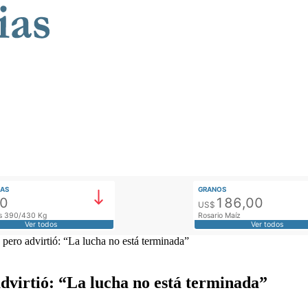
AS
GRANOS
00
186,00
US$
tos 390/430 Kg
Rosario Maíz
Ver todos
Ver todos
n, pero advirtió: “La lucha no está terminada”
 advirtió: “La lucha no está terminada”