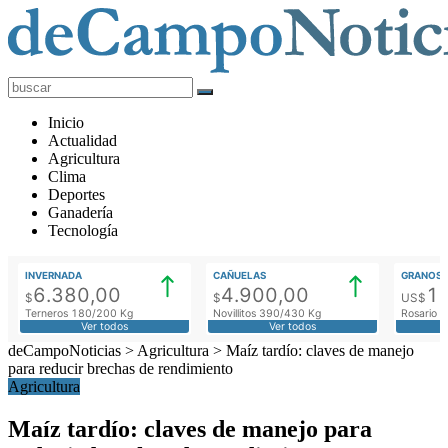
deCampoNoticias
Actualidad
Inicio
Agropecuaria
Actualidad
Agricultura
Clima
Deportes
Ganadería
Tecnología
INVERNADA
CAÑUELAS
GRANOS
6.380,00
4.900,00
1
$
$
US$
Terneros 180/200 Kg
Novillitos 390/430 Kg
Rosario M
Ver todos
Ver todos
deCampoNoticias
>
Agricultura
>
Maíz tardío: claves de manejo
para reducir brechas de rendimiento
Agricultura
Maíz tardío: claves de manejo para