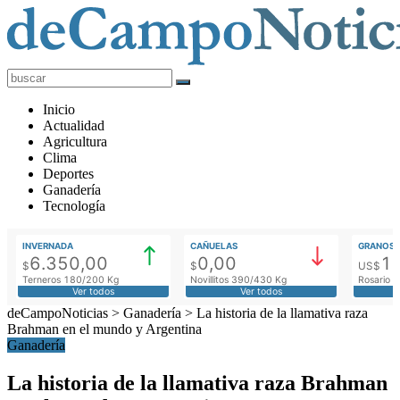
deCampoNoticias
Actualidad
Inicio
Agropecuaria
Actualidad
Agricultura
Clima
Deportes
Ganadería
Tecnología
INVERNADA
CAÑUELAS
GRANOS
6.350,00
0,00
1
$
$
US$
Terneros 180/200 Kg
Novillitos 390/430 Kg
Rosario M
Ver todos
Ver todos
deCampoNoticias
>
Ganadería
>
La historia de la llamativa raza
Brahman en el mundo y Argentina
Ganadería
La historia de la llamativa raza Brahman