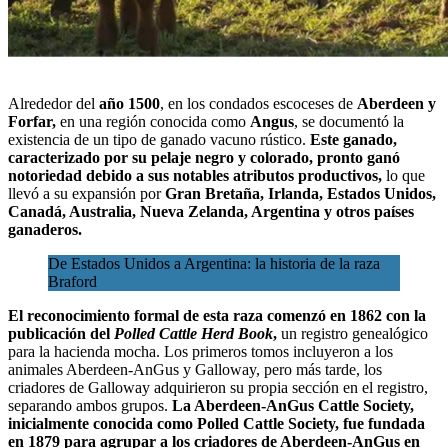
Alrededor del
año 1500
, en los condados escoceses de
Aberdeen y
Forfar,
en una región conocida como
Angus
, se documentó la
existencia de un tipo de ganado vacuno rústico.
Este ganado,
caracterizado por su pelaje negro y colorado, pronto ganó
notoriedad debido a sus notables atributos productivos,
lo que
llevó a su expansión por
Gran Bretaña, Irlanda, Estados Unidos,
Canadá, Australia, Nueva Zelanda, Argentina y otros
países
ganaderos.
De Estados Unidos a Argentina: la historia de la raza
Braford
El reconocimiento formal de esta raza comenzó en 1862 con la
publicación del
Polled Cattle Herd Book
,
un registro genealógico
para la hacienda mocha. Los primeros tomos incluyeron a los
animales Aberdeen-AnGus y Galloway, pero más tarde, los
criadores de Galloway adquirieron su propia sección en el registro,
separando ambos grupos.
La Aberdeen-AnGus Cattle Society,
inicialmente conocida como Polled Cattle Society, fue fundada
en 1879 para agrupar a los criadores de Aberdeen-AnGus en