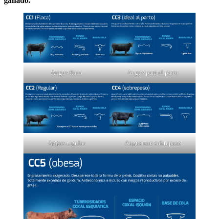
ganado.
Angus flaca
Angus para el parto
Angus regular
Angus con sobrepeso