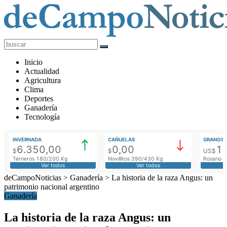
deCampoNoticias
Actualidad
Inicio
Agropecuaria
Actualidad
Agricultura
Clima
Deportes
Ganadería
Tecnología
INVERNADA
CAÑUELAS
GRANOS
6.350,00
0,00
1
$
$
US$
Terneros 180/200 Kg
Novillitos 390/430 Kg
Rosario M
Ver todos
Ver todos
deCampoNoticias
>
Ganadería
>
La historia de la raza Angus: un
patrimonio nacional argentino
Ganadería
La historia de la raza Angus: un