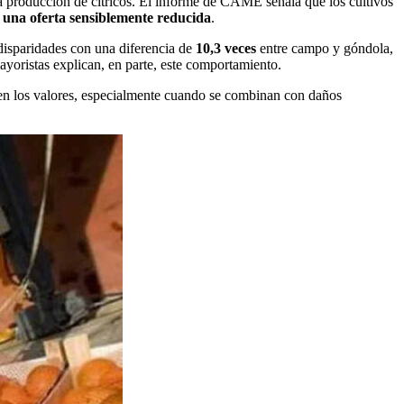
la producción de cítricos. El informe de CAME señala que los cultivos
 una oferta sensiblemente reducida
.
disparidades con una diferencia de
10,3 veces
entre campo y góndola,
yoristas explican, en parte, este comportamiento.
s en los valores, especialmente cuando se combinan con daños