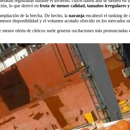
eladas registradas durante el invierno, cuyos daños aún se sienten en 
ción, lo que derivó en
fruta de menor calidad, tamaños irregulares y
 ampliación de la brecha. De hecho, la
naranja
encabezó el ranking de 
menor disponibilidad y el volumen acotado ofrecido en los mercados ma
de menor oferta de cítricos suele generar oscilaciones más pronunciada