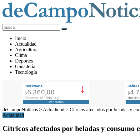
deCampoNoticias
Actualidad
Inicio
Agropecuaria
Actualidad
Agricultura
Clima
Deportes
Ganadería
Tecnología
INVERNADA
CAÑUEL
6.360,00
4.
$
$
Terneros 180/200 Kg
Novilli
Ver todos
deCampoNoticias
>
Actualidad
>
Cítricos afectados por heladas y c
Actualidad
Cítricos afectados por heladas y consumo 