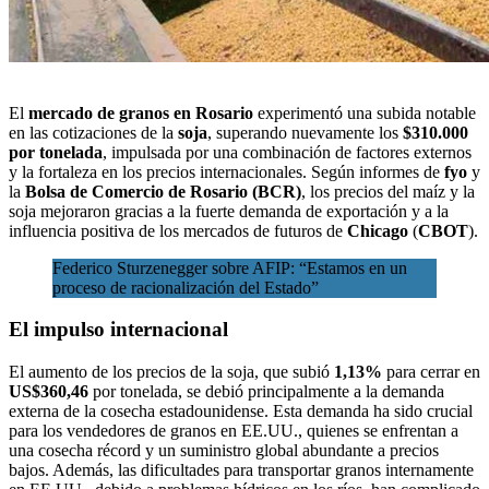
El
mercado de granos en Rosario
experimentó una subida notable
en las cotizaciones de la
soja
, superando nuevamente los
$310.000
por tonelada
, impulsada por una combinación de factores externos
y la fortaleza en los precios internacionales. Según
informes de
fyo
y
la
Bolsa de Comercio de Rosario (BCR)
, los precios del maíz y la
soja mejoraron gracias
a la fuerte demanda de exportación
y a la
influencia positiva de los mercados de futuros de
Chicago
(
CBOT
).
Federico Sturzenegger sobre AFIP: “Estamos en un
proceso de racionalización del Estado”
El impulso internacional
El aumento de los precios de la soja, que subió
1,13%
para cerrar en
US$360,46
por tonelada, se debió principalmente a la demanda
externa de la cosecha estadounidense. Esta demanda ha sido crucial
para los vendedores de granos en EE.UU., quienes se enfrentan a
una cosecha récord y un suministro global abundante a precios
bajos. Además, las dificultades para transportar granos internamente