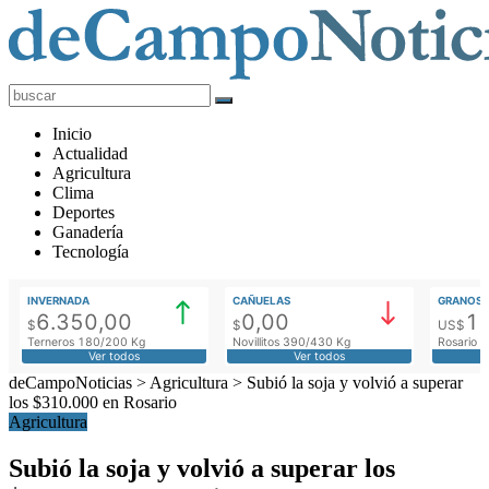
deCampoNoticias
Actualidad
Inicio
Agropecuaria
Actualidad
Agricultura
Clima
Deportes
Ganadería
Tecnología
INVERNADA
CAÑUELAS
GRANOS
6.350,00
0,00
1
$
$
US$
Terneros 180/200 Kg
Novillitos 390/430 Kg
Rosario M
Ver todos
Ver todos
deCampoNoticias
>
Agricultura
>
Subió la soja y volvió a superar
los $310.000 en Rosario
Agricultura
Subió la soja y volvió a superar los