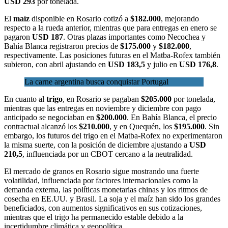
USD 293
por tonelada.
El
maíz
disponible en Rosario cotizó a
$182.000
, mejorando
respecto a la rueda anterior, mientras que para entregas en enero se
pagaron
USD 187
. Otras plazas importantes como Necochea y
Bahía Blanca registraron precios de
$175.000
y
$182.000
,
respectivamente. Las posiciones futuras en el Matba-Rofex también
subieron, con abril ajustando en
USD 183,5
y julio en
USD 176,8
.
La carne argentina busca conquistar Portugal
En cuanto al
trigo
, en Rosario se pagaban
$205.000
por tonelada,
mientras que las entregas en noviembre y diciembre con pago
anticipado se negociaban en
$200.000
. En Bahía Blanca, el precio
contractual alcanzó los
$210.000
, y en Quequén, los
$195.000
. Sin
embargo, los futuros del trigo en el Matba-Rofex no experimentaron
la misma suerte, con la posición de diciembre ajustando a
USD
210,5
, influenciada por un CBOT cercano a la neutralidad.
El mercado de granos en Rosario sigue mostrando una fuerte
volatilidad, influenciada por factores internacionales como la
demanda externa, las políticas monetarias chinas y los ritmos de
cosecha en EE.UU. y Brasil. La soja y el maíz han sido los grandes
beneficiados, con aumentos significativos en sus cotizaciones,
mientras que el trigo ha permanecido estable debido a la
incertidumbre climática y geopolítica.