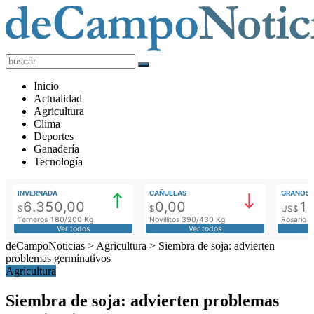
deCampoNoticias
Actualidad
Inicio
Agropecuaria
Actualidad
Agricultura
Clima
Deportes
Ganadería
Tecnología
INVERNADA
CAÑUELAS
GRANOS
6.350,00
0,00
1
$
$
US$
Terneros 180/200 Kg
Novillitos 390/430 Kg
Rosario M
Ver todos
Ver todos
deCampoNoticias
>
Agricultura
>
Siembra de soja: advierten
problemas germinativos
Agricultura
Siembra de soja: advierten problemas