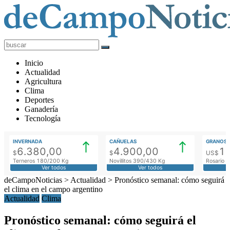
deCampoNoticias
Actualidad
Inicio
Agropecuaria
Actualidad
Agricultura
Clima
Deportes
Ganadería
Tecnología
INVERNADA
CAÑUELAS
GRANOS
6.380,00
4.900,00
1
$
$
US$
Terneros 180/200 Kg
Novillitos 390/430 Kg
Rosario M
Ver todos
Ver todos
deCampoNoticias
>
Actualidad
>
Pronóstico semanal: cómo seguirá
el clima en el campo argentino
Actualidad
Clima
Pronóstico semanal: cómo seguirá el