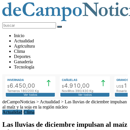
deCampoNoticias
Actualidad
Inicio
Agropecuaria
Actualidad
Agricultura
Clima
Deportes
Ganadería
Tecnología
INVERNADA
CAÑUELAS
GRANOS
6.450,00
4.910,00
1
$
$
US$
Terneros 180/200 Kg
Novillitos 390/430 Kg
Rosario M
Ver todos
Ver todos
deCampoNoticias
>
Actualidad
>
Las lluvias de diciembre impulsan
al maíz y la soja en la región núcleo
Actualidad
Clima
Las lluvias de diciembre impulsan al maíz