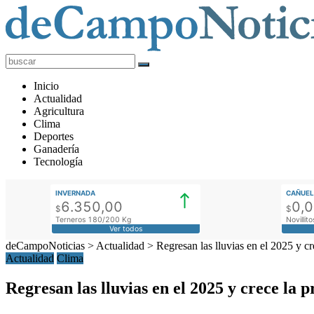
deCampoNoticias
Actualidad
Inicio
Agropecuaria
Actualidad
Agricultura
Clima
Deportes
Ganadería
Tecnología
INVERNADA
CAÑUEL
6.350,00
0,
$
$
Terneros 180/200 Kg
Novilli
Ver todos
deCampoNoticias
>
Actualidad
>
Regresan las lluvias en el 2025 y c
Actualidad
Clima
Regresan las lluvias en el 2025 y crece la