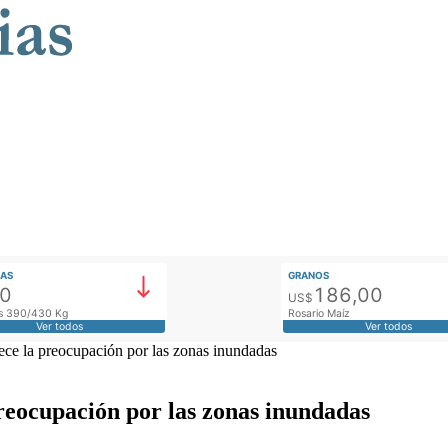
AS
GRANOS
00
186,00
US$
tos 390/430 Kg
Rosario Maíz
Ver todos
Ver todos
rece la preocupación por las zonas inundadas
 preocupación por las zonas inundadas