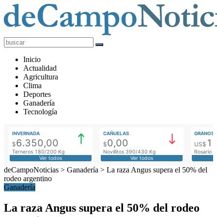
deCampoNoticias
Actualidad
Inicio
Agropecuaria
Actualidad
Agricultura
Clima
Deportes
Ganadería
Tecnología
INVERNADA
CAÑUELAS
GRANOS
6.350,00
0,00
1
$
$
US$
Terneros 180/200 Kg
Novillitos 390/430 Kg
Rosario M
Ver todos
Ver todos
deCampoNoticias
>
Ganadería
>
La raza Angus supera el 50% del
rodeo argentino
Ganadería
La raza Angus supera el 50% del rodeo