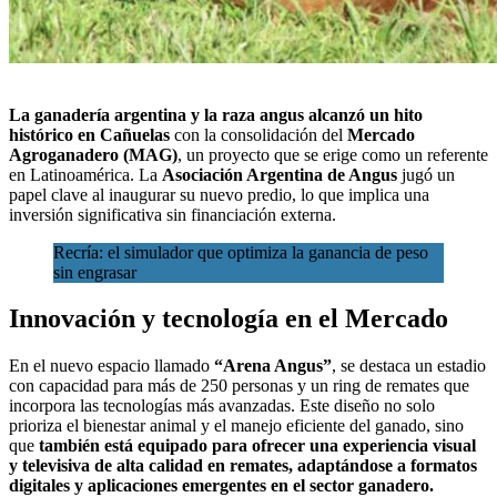
La
ganadería argentina
y la raza angus alcanzó un hito
histórico en
Cañuelas
con la consolidación del
Mercado
Agroganadero (MAG)
, un proyecto que se erige como un referente
en Latinoamérica.
La
Asociación Argentina de Angus
jugó un
papel clave al inaugurar su nuevo predio, lo que implica una
inversión significativa sin financiación externa.
Recría: el simulador que optimiza la ganancia de peso
sin engrasar
Innovación y tecnología en el Mercado
En el nuevo espacio llamado
“Arena Angus”
, se destaca un estadio
con capacidad para más de 250 personas y un ring de remates que
incorpora las tecnologías más avanzadas. Este diseño no solo
prioriza el bienestar animal y el manejo eficiente del ganado, sino
que
también está equipado para ofrecer una experiencia visual
y televisiva de alta calidad en remates, adaptándose a formatos
digitales y aplicaciones emergentes en el sector ganadero.