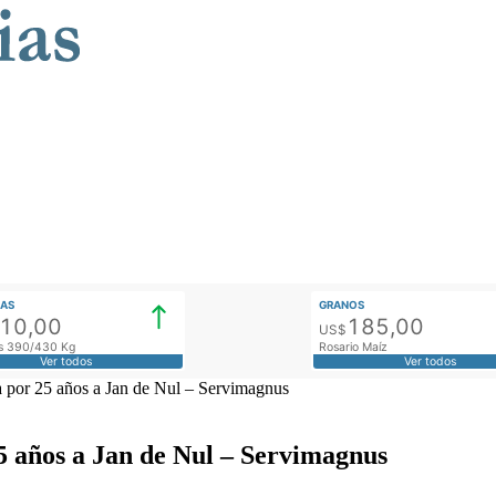
AS
GRANOS
910,00
185,00
US$
tos 390/430 Kg
Rosario Maíz
Ver todos
Ver todos
a por 25 años a Jan de Nul – Servimagnus
5 años a Jan de Nul – Servimagnus