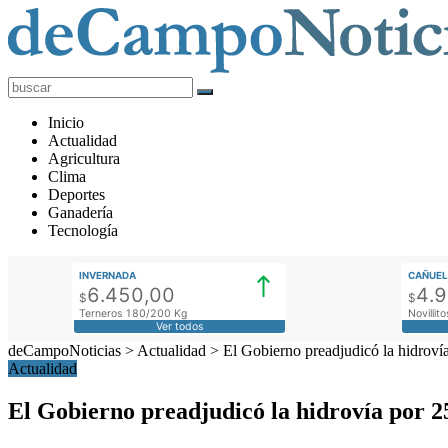
deCampoNoticias
Actualidad
Inicio
Agropecuaria
Actualidad
Agricultura
Clima
Deportes
Ganadería
Tecnología
INVERNADA
CAÑUEL
6.450,00
4.
$
$
Terneros 180/200 Kg
Novilli
Ver todos
deCampoNoticias
>
Actualidad
>
El Gobierno preadjudicó la hidroví
Actualidad
El Gobierno preadjudicó la hidrovía por 2