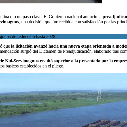
gentina dio un paso clave. El
Gobierno nacional
anunció la
preadjudicac
ervimagnus
, una decisión que fue recibida con satisfacción por las princ
nograma de reducción hasta 2028
có que
la licitación avanzó hacia una nueva etapa orientada a modern
mendación surgió del Dictamen de Preadjudicación, elaborado tras comple
n de Nul-Servimagnus resultó superior a la presentada por la em
os básicos establecidos en el pliego.