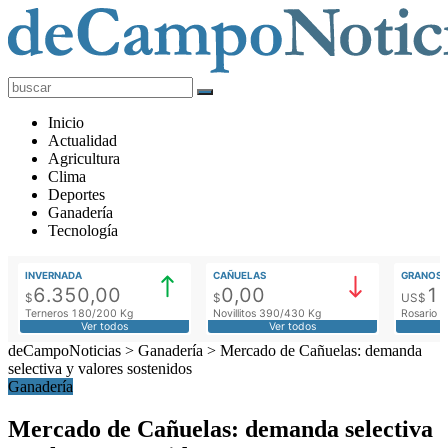
deCampoNoticias
Actualidad
Inicio
Agropecuaria
Actualidad
Agricultura
Clima
Deportes
Ganadería
Tecnología
INVERNADA
CAÑUELAS
GRANOS
6.350,00
0,00
1
$
$
US$
Terneros 180/200 Kg
Novillitos 390/430 Kg
Rosario M
Ver todos
Ver todos
deCampoNoticias
>
Ganadería
>
Mercado de Cañuelas: demanda
selectiva y valores sostenidos
Ganadería
Mercado de Cañuelas: demanda selectiva