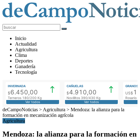
deCampoNoticias
Actualidad
Inicio
Agropecuaria
Actualidad
Agricultura
Clima
Deportes
Ganadería
Tecnología
INVERNADA
CAÑUELAS
GRANOS
6.450,00
4.910,00
1
$
$
US$
Terneros 180/200 Kg
Novillitos 390/430 Kg
Rosario M
Ver todos
Ver todos
deCampoNoticias
>
Agricultura
>
Mendoza: la alianza para la
formación en mecanización agrícola
Agricultura
Mendoza: la alianza para la formación en