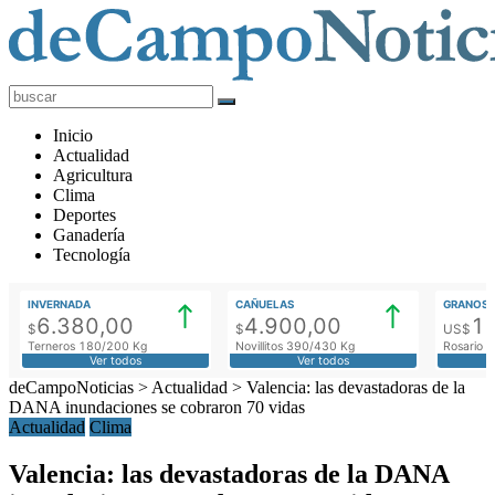
deCampoNoticias
Actualidad
Inicio
Agropecuaria
Actualidad
Agricultura
Clima
Deportes
Ganadería
Tecnología
INVERNADA
CAÑUELAS
GRANOS
6.380,00
4.900,00
1
$
$
US$
Terneros 180/200 Kg
Novillitos 390/430 Kg
Rosario M
Ver todos
Ver todos
deCampoNoticias
>
Actualidad
>
Valencia: las devastadoras de la
DANA inundaciones se cobraron 70 vidas
Actualidad
Clima
Valencia: las devastadoras de la DANA