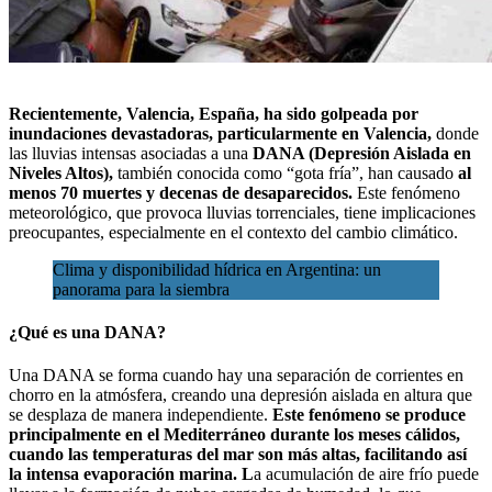
Recientemente, Valencia, España, ha sido golpeada por
inundaciones devastadoras, particularmente en Valencia,
donde
las lluvias intensas asociadas a una
DANA (Depresión Aislada en
Niveles Altos),
también conocida como “gota fría”, han causado
al
menos 70 muertes y decenas de desaparecidos.
Este fenómeno
meteorológico, que
provoca lluvias torrenciales
, tiene implicaciones
preocupantes, especialmente en el contexto del cambio climático.
Clima y disponibilidad hídrica en Argentina: un
panorama para la siembra
¿Qué es una DANA?
Una DANA se forma cuando hay una separación de corrientes en
chorro en la atmósfera, creando una depresión aislada en altura que
se desplaza de manera independiente.
Este fenómeno se produce
principalmente en el Mediterráneo durante los meses cálidos,
cuando las temperaturas del mar son más altas, facilitando así
la intensa evaporación marina. L
a acumulación de aire frío puede