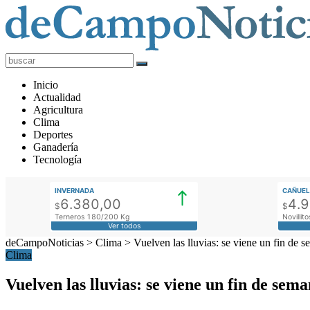
deCampoNoticias
Actualidad
Inicio
Agropecuaria
Actualidad
Agricultura
Clima
Deportes
Ganadería
Tecnología
INVERNADA
CAÑUEL
6.380,00
4.
$
$
Terneros 180/200 Kg
Novilli
Ver todos
deCampoNoticias
>
Clima
>
Vuelven las lluvias: se viene un fin de 
Clima
Vuelven las lluvias: se viene un fin de sem