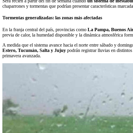
Será recién a partir del fin de semana cuando
un sistema de inestabil
chaparrones y tormentas que podrían presentar características marcad
Tormentas generalizadas: las zonas más afectadas
En la franja central del país, provincias como
La Pampa, Buenos Aire
previa de calor, la humedad disponible y la dinámica atmosférica forma
A medida que el sistema avance hacia el norte entre sábado y doming
Estero, Tucumán, Salta y Jujuy
podrán registrar lluvias en distint
primavera avanzada.