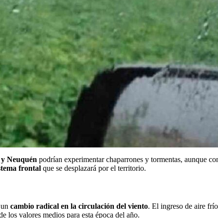
 y Neuquén
podrían experimentar chaparrones y tormentas, aunque con m
stema frontal
que se desplazará por el territorio.
á un
cambio radical en la circulación del viento
. El ingreso de aire fr
de los valores medios para esta época del año.