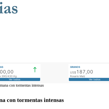
AS
GRANOS
900,00
187,00
US$
tos 390/430 Kg
Rosario Maíz
Ver todos
Ver todos
semana con tormentas intensas
ana con tormentas intensas