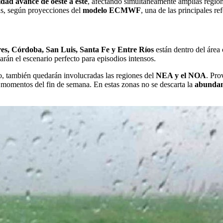
idad avance de oeste a este
, afectando simultáneamente amplias regiones
as, según proyecciones del
modelo ECMWF
, una de las principales r
s, Córdoba, San Luis, Santa Fe y Entre Ríos
están dentro del área
rán el escenario perfecto para episodios intensos.
o, también quedarán involucradas las regiones del
NEA y el NOA
. Pr
os momentos del fin de semana. En estas zonas no se descarta la
abundant