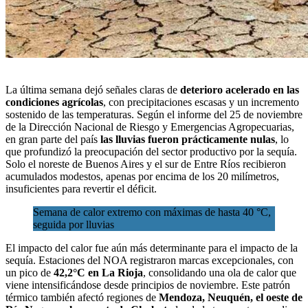
La última semana dejó señales claras de
deterioro acelerado en las
condiciones agrícolas
, con
precipitaciones escasas
y un incremento
sostenido de las temperaturas. Según el informe del 25 de noviembre
de la
Dirección Nacional de Riesgo y Emergencias Agropecuarias
,
en gran parte del país
las lluvias fueron prácticamente nulas
, lo
que profundizó la preocupación del sector productivo por la sequía.
Solo el noreste de Buenos Aires y el sur de Entre Ríos recibieron
acumulados modestos, apenas por encima de los 20 milímetros,
insuficientes para revertir el déficit.
Semana de calor extremo con máximas de hasta 40 °C,
seguida por lluvias
El impacto del calor fue aún más determinante para el impacto de la
sequía. Estaciones del NOA registraron marcas excepcionales, con
un pico de
42,2°C en La Rioja
, consolidando una ola de calor que
viene intensificándose desde principios de noviembre. Este patrón
térmico también afectó regiones de
Mendoza, Neuquén, el oeste de