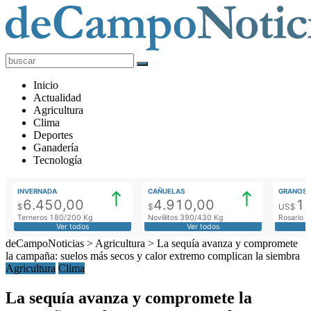
deCampoNoticias
Actualidad
Inicio
Agropecuaria
Actualidad
Agricultura
Clima
Deportes
Ganadería
Tecnología
INVERNADA
CAÑUELAS
GRANOS
6.450,00
4.910,00
1
$
$
US$
Terneros 180/200 Kg
Novillitos 390/430 Kg
Rosario M
Ver todos
Ver todos
deCampoNoticias
>
Agricultura
>
La sequía avanza y compromete
la campaña: suelos más secos y calor extremo complican la siembra
Agricultura
Clima
La sequía avanza y compromete la