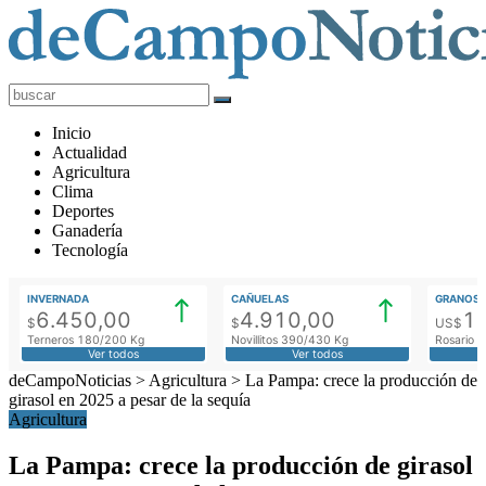
deCampoNoticias
Actualidad
Inicio
Agropecuaria
Actualidad
Agricultura
Clima
Deportes
Ganadería
Tecnología
INVERNADA
CAÑUELAS
GRANOS
6.450,00
4.910,00
1
$
$
US$
Terneros 180/200 Kg
Novillitos 390/430 Kg
Rosario M
Ver todos
Ver todos
deCampoNoticias
>
Agricultura
>
La Pampa: crece la producción de
girasol en 2025 a pesar de la sequía
Agricultura
La Pampa: crece la producción de girasol