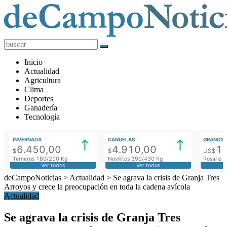
deCampoNoticias
Actualidad
Inicio
Agropecuaria
Actualidad
Agricultura
Clima
Deportes
Ganadería
Tecnología
INVERNADA
CAÑUELAS
GRANOS
6.450,00
4.910,00
1
$
$
US$
Terneros 180/200 Kg
Novillitos 390/430 Kg
Rosario M
Ver todos
Ver todos
deCampoNoticias
>
Actualidad
>
Se agrava la crisis de Granja Tres
Arroyos y crece la preocupación en toda la cadena avícola
Actualidad
Se agrava la crisis de Granja Tres