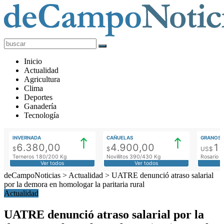
deCampoNoticias
Actualidad
Inicio
Agropecuaria
Actualidad
Agricultura
Clima
Deportes
Ganadería
Tecnología
INVERNADA
CAÑUELAS
GRANOS
6.380,00
4.900,00
1
$
$
US$
Terneros 180/200 Kg
Novillitos 390/430 Kg
Rosario M
Ver todos
Ver todos
deCampoNoticias
>
Actualidad
>
UATRE denunció atraso salarial
por la demora en homologar la paritaria rural
Actualidad
UATRE denunció atraso salarial por la