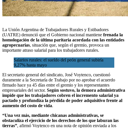
La
Unión Argentina de Trabajadores Rurales y Estibadores
(UATRE)
denunció que el Gobierno nacional mantiene
frenada la
homologación de la última paritaria acordada con las entidades
agropecuarias
, situación que, según el gremio, provoca un
importante atraso salarial para los
trabajadores rurales
.
Salarios rurales: el sueldo del peón general subiría
9,27% hasta mayo
El secretario general del sindicato, José Voytenco, cuestionó
duramente a la Secretaría de Trabajo por no aprobar el acuerdo
firmado hace ya 45 días entre el gremio y los representantes
empresariales del sector.
Según sostuvo, la demora administrativa
impide que los trabajadores cobren el incremento salarial ya
pactado y profundiza la pérdida de poder adquisitivo frente al
aumento del costo de vida
.
“Una vez más, mediante chicanas administrativas, se
obstaculiza el ejercicio de los derechos de los que laburan las
tierras”
, afirmó Voytenco en una nota de opinión enviada a los