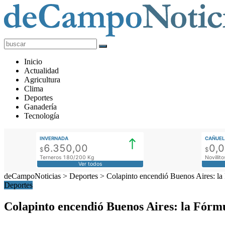
deCampoNoticias
Actualidad
Inicio
Agropecuaria
Actualidad
Agricultura
Clima
Deportes
Ganadería
Tecnología
INVERNADA
CAÑUEL
6.350,00
0,
$
$
Terneros 180/200 Kg
Novilli
Ver todos
deCampoNoticias
>
Deportes
>
Colapinto encendió Buenos Aires: la F
Deportes
Colapinto encendió Buenos Aires: la Fórmul