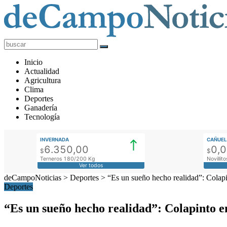
deCampoNoticias
Actualidad
Inicio
Agropecuaria
Actualidad
Agricultura
Clima
Deportes
Ganadería
Tecnología
INVERNADA
CAÑUEL
6.350,00
0,
$
$
Terneros 180/200 Kg
Novilli
Ver todos
deCampoNoticias
>
Deportes
>
“Es un sueño hecho realidad”: Colapin
Deportes
“Es un sueño hecho realidad”: Colapinto en