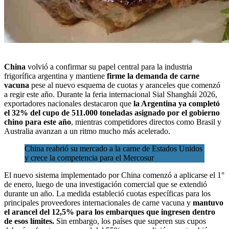
China
volvió a confirmar su papel central para la industria
frigorífica argentina y mantiene
firme la demanda de carne
vacuna
pese al nuevo esquema de cuotas y aranceles que comenzó
a regir este año. Durante la
feria internacional Sial Shanghái 2026
,
exportadores nacionales destacaron que
la Argentina ya completó
el 32% del cupo de 511.000 toneladas asignado por el gobierno
chino para este año
, mientras competidores directos como Brasil y
Australia avanzan a un ritmo mucho más acelerado.
China reabrió su mercado a la carne de Estados Unidos
y crece la competencia para el Mercosur
El nuevo sistema implementado por China comenzó a aplicarse el 1°
de enero, luego de una investigación comercial que se extendió
durante un año. La medida estableció cuotas específicas para los
principales proveedores internacionales de carne vacuna y
mantuvo
el arancel del 12,5% para los embarques que ingresen dentro
de esos límites.
Sin embargo, los países que superen sus cupos