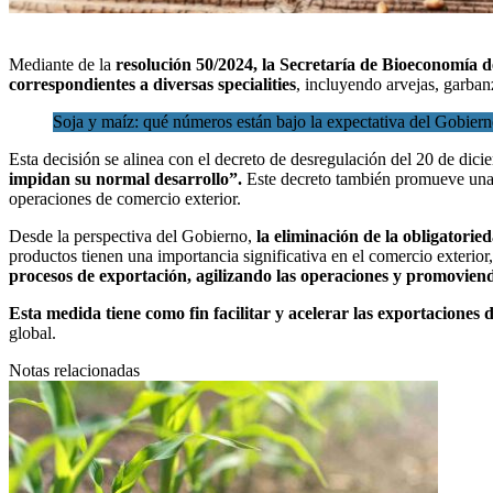
Mediante de la
resolución 50/2024, la
Secretaría de Bioeconomía d
correspondientes a diversas specialities
, incluyendo arvejas, garbanz
Soja y maíz: qué números están bajo la expectativa del Gobier
Esta decisión se alinea con el decreto de desregulación del 20 de dic
impidan su normal desarrollo”.
Este decreto también promueve una m
operaciones de comercio exterior.
Desde la perspectiva del Gobierno,
la eliminación de la obligatori
productos tienen una importancia significativa en el comercio exterio
procesos de exportación, agilizando las operaciones y promoviend
Esta medida tiene como fin facilitar y acelerar las exportaciones 
global.
Notas relacionadas