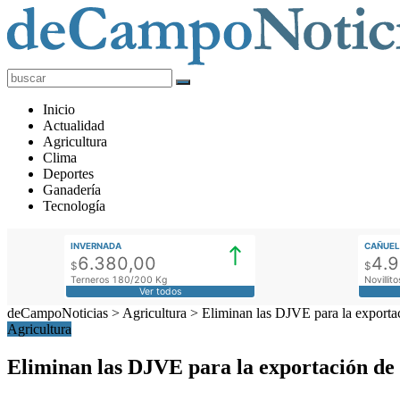
deCampoNoticias
Actualidad
Inicio
Agropecuaria
Actualidad
Agricultura
Clima
Deportes
Ganadería
Tecnología
INVERNADA
CAÑUEL
6.380,00
4.
$
$
Terneros 180/200 Kg
Novilli
Ver todos
deCampoNoticias
>
Agricultura
>
Eliminan las DJVE para la exportac
Agricultura
Eliminan las DJVE para la exportación de m