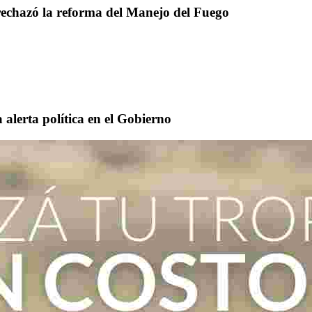
rechazó la reforma del Manejo del Fuego
 alerta política en el Gobierno