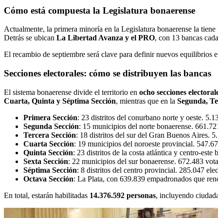
Cómo está compuesta la Legislatura bonaerense
Actualmente, la primera minoría en la Legislatura bonaerense la tiene
Detrás se ubican
La Libertad Avanza y el PRO
, con 13 bancas cad
El recambio de septiembre será clave para definir nuevos equilibrios e
Secciones electorales: cómo se distribuyen las bancas
El sistema bonaerense divide el territorio en
ocho secciones electoral
Cuarta, Quinta y Séptima Sección
, mientras que en la
Segunda, Te
Primera Sección
: 23 distritos del conurbano norte y oeste. 5.
Segunda Sección
: 15 municipios del norte bonaerense. 661.721
Tercera Sección
: 18 distritos del sur del Gran Buenos Aires. 
Cuarta Sección
: 19 municipios del noroeste provincial. 547.6
Quinta Sección
: 23 distritos de la costa atlántica y centro-es
Sexta Sección
: 22 municipios del sur bonaerense. 672.483 vota
Séptima Sección
: 8 distritos del centro provincial. 285.047 el
Octava Sección
: La Plata, con 639.839 empadronados que reno
En total, estarán habilitadas
14.376.592 personas
, incluyendo ciudada