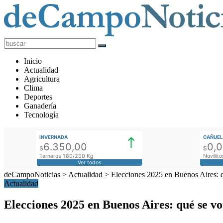
deCampoNoticias
Actualidad
Inicio
Agropecuaria
Actualidad
Agricultura
Clima
Deportes
Ganadería
Tecnología
INVERNADA
CAÑUEL
6.350,00
0,
$
$
Terneros 180/200 Kg
Novilli
Ver todos
deCampoNoticias
>
Actualidad
>
Elecciones 2025 en Buenos Aires: q
Actualidad
Elecciones 2025 en Buenos Aires: qué se v