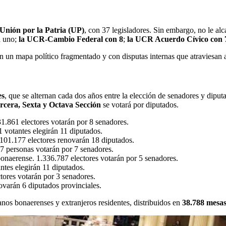
Unión por la Patria (UP)
, con 37 legisladores. Sin embargo, no le al
a uno;
la UCR-Cambio Federal con 8
;
la UCR Acuerdo Cívico con 
n un mapa político fragmentado y con disputas internas que atraviesan a
es
, que se alternan cada dos años entre la elección de senadores y dipu
rcera, Sexta y Octava Sección
se votará por diputados.
131.861 electores votarán por 8 senadores.
 votantes elegirán 11 diputados.
5.101.177 electores renovarán 18 diputados.
77 personas votarán por 7 senadores.
te bonaerense. 1.336.787 electores votarán por 5 senadores.
ntes elegirán 11 diputados.
ectores votarán por 3 senadores.
varán 6 diputados provinciales.
nos bonaerenses y extranjeros residentes, distribuidos en
38.788 mesas