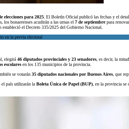
e elecciones para 2025
. El
Boletín Oficial publicó las fechas y el detal
, los bonaerenses acudirán a las urnas el
7 de septiembre
para renovar 
n estableció el Decreto 335/2025 del Gobierno Nacional.
o en la previa electoral
l, elegirá
46 diputados provinciales y 23 senadores
, es decir, la mit
os escolares
en los 135 municipios de la provincia.
también se votarán
35 diputados nacionales por Buenos Aires
, que re
el país utilizarán la
Boleta Única de Papel (BUP)
, en la provincia se