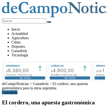
deCampoNoticias
Actualidad
Inicio
Agropecuaria
Actualidad
Agricultura
Clima
Deportes
Ganadería
Tecnología
INVERNADA
CAÑUELAS
GRANOS
6.380,00
4.900,00
1
$
$
US$
Terneros 180/200 Kg
Novillitos 390/430 Kg
Rosario M
Ver todos
Ver todos
deCampoNoticias
>
Ganadería
>
El cordero, una apuesta
gastronómica para la mesa argentina
Ganadería
El cordero, una apuesta gastronómica