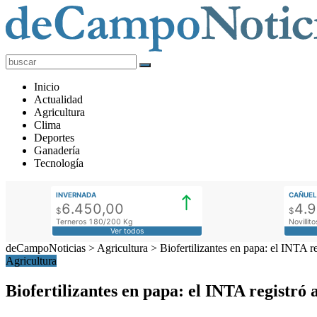
deCampoNoticias
Actualidad
Inicio
Agropecuaria
Actualidad
Agricultura
Clima
Deportes
Ganadería
Tecnología
INVERNADA
CAÑUEL
6.450,00
4.
$
$
Terneros 180/200 Kg
Novilli
Ver todos
deCampoNoticias
>
Agricultura
>
Biofertilizantes en papa: el INTA 
Agricultura
Biofertilizantes en papa: el INTA registró