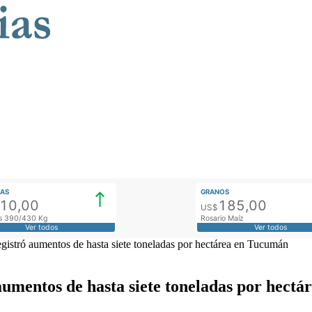
AS
GRANOS
910,00
185,00
US$
tos 390/430 Kg
Rosario Maíz
Ver todos
Ver todos
registró aumentos de hasta siete toneladas por hectárea en Tucumán
 aumentos de hasta siete toneladas por hect