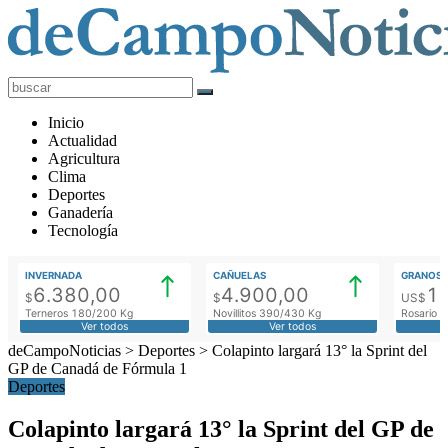
deCampoNoticias
Actualidad
Inicio
Agropecuaria
Actualidad
Agricultura
Clima
Deportes
Ganadería
Tecnología
INVERNADA
CAÑUELAS
GRANOS
6.380,00
4.900,00
1
$
$
US$
Terneros 180/200 Kg
Novillitos 390/430 Kg
Rosario M
Ver todos
Ver todos
deCampoNoticias
>
Deportes
>
Colapinto largará 13° la Sprint del
GP de Canadá de Fórmula 1
Deportes
Colapinto largará 13° la Sprint del GP de