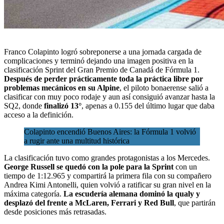
Franco Colapinto
logró sobreponerse a una jornada cargada de
complicaciones y terminó dejando una imagen positiva en la
clasificación Sprint del Gran Premio de Canadá de
Fórmula 1
.
Después de perder prácticamente toda la práctica libre por
problemas mecánicos en su Alpine
, el piloto bonaerense salió a
clasificar con muy poco rodaje y aun así consiguió avanzar hasta la
SQ2, donde
finalizó 13°
, apenas a 0.155 del último lugar que daba
acceso a la definición.
Colapinto encendió Buenos Aires: la Fórmula 1 volvió
a rugir ante una multitud histórica
La clasificación tuvo como grandes protagonistas a los Mercedes.
George Russell se quedó con la pole para la Sprint
con un
tiempo de 1:12.965 y compartirá la primera fila con su compañero
Andrea Kimi Antonelli, quien volvió a ratificar su gran nivel en la
máxima categoría.
La escudería alemana dominó la qualy y
desplazó del frente a McLaren, Ferrari y Red Bull
, que partirán
desde posiciones más retrasadas.