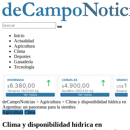
deCampoNoticias
Actualidad
Inicio
Agropecuaria
Actualidad
Agricultura
Clima
Deportes
Ganadería
Tecnología
INVERNADA
CAÑUELAS
GRANOS
6.380,00
4.900,00
1
$
$
US$
Terneros 180/200 Kg
Novillitos 390/430 Kg
Rosario M
Ver todos
Ver todos
deCampoNoticias
>
Agricultura
>
Clima y disponibilidad hídrica en
Argentina: un panorama para la siembra
Agricultura
Clima
Clima y disponibilidad hídrica en