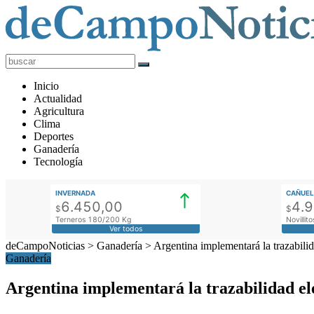
deCampoNoticias
Actualidad
Inicio
Agropecuaria
Actualidad
Agricultura
Clima
Deportes
Ganadería
Tecnología
INVERNADA
CAÑUEL
6.450,00
4.
$
$
Terneros 180/200 Kg
Novilli
Ver todos
deCampoNoticias
>
Ganadería
>
Argentina implementará la trazabilid
Ganadería
Argentina implementará la trazabilidad el