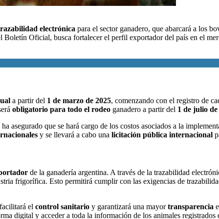
trazabilidad electrónica
para el sector ganadero, que abarcará a los bo
l Boletín Oficial, busca fortalecer el perfil exportador del
país en el me
ual
a partir del
1 de marzo de 2025
, comenzando con el registro de c
será
obligatorio para todo el rodeo
ganadero a partir del
1 de julio d
 ha asegurado que se hará cargo de los costos asociados a la implementac
rnacionales
y se llevará a cabo una
licitación pública internacional
pa
xportador
de la ganadería argentina. A través de la trazabilidad electró
tria frigorífica. Esto permitirá cumplir con las exigencias de trazabil
acilitará el
control sanitario
y garantizará una mayor
transparencia
e
rma digital y acceder a toda la información de los animales registrados 