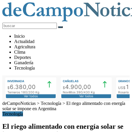
deCampoNoticias
Actualidad
Inicio
Agropecuaria
Actualidad
Agricultura
Clima
Deportes
Ganadería
Tecnología
INVERNADA
CAÑUELAS
GRANOS
6.380,00
4.900,00
1
$
$
US$
Terneros 180/200 Kg
Novillitos 390/430 Kg
Rosario M
Ver todos
Ver todos
deCampoNoticias
>
Tecnología
>
El riego alimentado con energía
solar se impone en Argentina
Tecnología
El riego alimentado con energía solar se