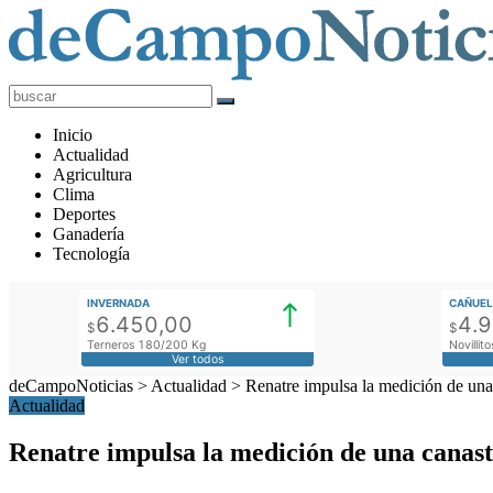
deCampoNoticias
Actualidad
Inicio
Agropecuaria
Actualidad
Agricultura
Clima
Deportes
Ganadería
Tecnología
INVERNADA
CAÑUEL
6.450,00
4.
$
$
Terneros 180/200 Kg
Novilli
Ver todos
deCampoNoticias
>
Actualidad
>
Renatre impulsa la medición de una 
Actualidad
Renatre impulsa la medición de una canast